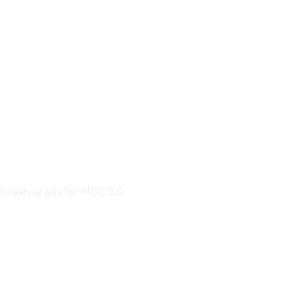
DETAILHANDEL
CAMPAGNES
Memphis Depay Clothing
Creative ads for MDC 2.0
For the latest collections of Memphis Depay Clothing, we
set up a super successful launch campaign.
18%
CTR via Google Ads