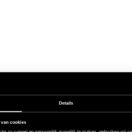
Details
 van cookies
te zo soepel en persoonlijk mogelijk te maken, gebruiken wij c