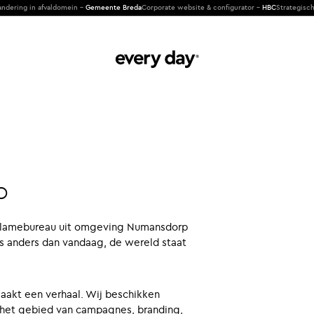
ng in afvaldomein -
Gemeente Breda
Corporate website & configurator -
HBC
Strategische cli
p
 reclamebureau uit omgeving Numansdorp
s anders dan vandaag, de wereld staat
maakt een verhaal. Wij beschikken
p het gebied van campagnes, branding,