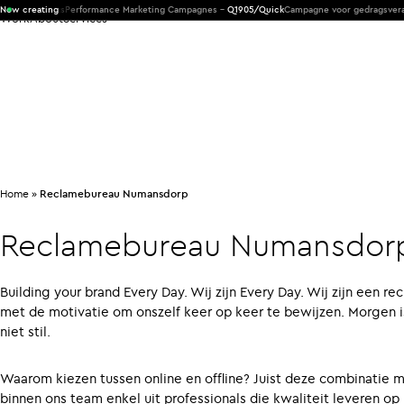
 Products
Now creating
Performance Marketing Campagnes -
Q1905/Quick
Campagne voor gedragsveranderi
Work
About
Services
Home
»
Reclamebureau Numansdorp
Reclamebureau
Numansdor
Building your brand Every Day. Wij zijn Every Day. Wij zijn een
met de motivatie om onszelf keer op keer te bewijzen. Morgen i
niet stil.
Waarom kiezen tussen online en offline? Juist deze combinatie 
binnen ons team enkel uit professionals die kwaliteit leveren o