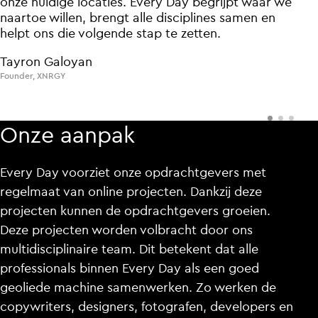
betere
onze
dan
betere
onze
wat
huidige
huidige
performance.
performance.
je
normaal
locaties.
locaties.
gesproken
Every
Every
Day
Day
van
begrijpt
begrijpt
een
gemeente
waar
waar
we
we
naartoe
verwacht,
naartoe
willen,
willen,
gaan
brengt
brengt
we
mee
alle
alle
met
disciplines
disciplines
de
tijd
en
samen
samen
sluiten
en
en
we
Steven Schoonakker
Steven Schoonakker
helpt
veel
helpt
beter
ons
ons
die
die
aan
volgende
volgende
op
hoe
mensen
stap
stap
te
te
zetten.
vandaag
zetten.
denken
en
CMO
CMO
,
,
Q1905
Q1905
handelen.
Tayron Galoyan
Tayron Galoyan
Krista van Zeijl
Founder
Founder
,
,
XNRGY
XNRGY
Communicatie adviseur
,
Gemeente Zoetermeer
Onze aanpak
Every Day voorziet onze opdrachtgevers met
regelmaat van online projecten. Dankzij deze
projecten kunnen de opdrachtgevers groeien.
Deze projecten worden volbracht door ons
multidisciplinaire team. Dit betekent dat alle
professionals binnen Every Day als een goed
geoliede machine samenwerken. Zo werken de
copywriters, designers, fotografen, developers en