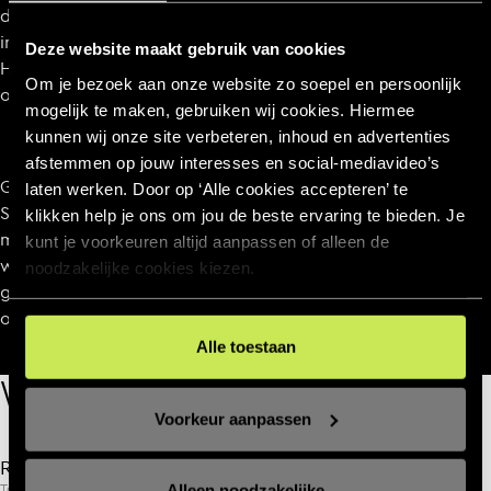
deze brainstormsessie beschikken we over voldoende
informatie om een strategisch fundament te creëren.
Deze website maakt gebruik van cookies
Hoe vergroten we het succes? Waar focussen we ons
Om je bezoek aan onze website zo soepel en persoonlijk
op? Wat zijn de gestelde doelen? Denk groot.
mogelijk te maken, gebruiken wij cookies. Hiermee
kunnen wij onze site verbeteren, inhoud en advertenties
afstemmen op jouw interesses en social‑mediavideo’s
Groot denken, maar klein starten. Een project wordt in
laten werken. Door op ‘Alle cookies accepteren’ te
SPRINT-vorm gecreëerd. Dit doen we bewust op deze
klikken help je ons om jou de beste ervaring te bieden. Je
manier, zodat we naar een mooi resultaat kunnen
kunt je voorkeuren altijd aanpassen of alleen de
werken. Er wordt klein gestart om vervolgens slim te
noodzakelijke cookies kiezen.
groeien. Zo werken we vanaf het begin aan de hand van
optimalisatieplannen en een resultatenanalyse.
Alle toestaan
Work
Voorkeur aanpassen
WEBSITES
ZAKELIJKE DIENSTVERLENING
WEBSITES
Rabobank Investments
XNRG
Tomorrow’s Investor
Van sport
Alleen noodzakelijke