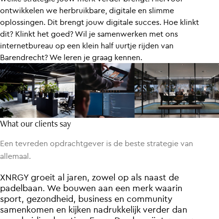
ontwikkelen we herbruikbare, digitale en slimme
oplossingen. Dit brengt jouw digitale succes. Hoe klinkt
dit? Klinkt het goed? Wil je samenwerken met ons
internetbureau op een klein half uurtje rijden van
Barendrecht? We leren je graag kennen.
What our clients say
Een tevreden opdrachtgever is de beste strategie van
allemaal.
In
XNRGY
Every
In
XNRGY
de
de
overstap
overstap
Day
groeit
groeit
heeft
al
al
en
en
ons
jaren,
jaren,
eerste
eerste
de
zowel
zowel
afgelopen
campagnes
campagnes
op
op
als
als
jaren
naast
naast
heeft
heeft
geholpen
de
de
Every
Every
Day
padelbaan.
om
Day
padelbaan.
onze
direct
direct
boodschap
haar
haar
We
We
bouwen
bouwen
karakter
karakter
niet
aan
aan
en
en
alleen
waarde
waarde
een
een
te
merk
merk
vertellen,
bewezen.
bewezen.
waarin
waarin
maar
We
We
draaide
sport,
echt
draaide
sport,
te
gezondheid,
gezondheid,
laten
de
de
beste
beste
landen
Black
Black
business
business
bij
Friday
inwoners.
Friday
en
en
sinds
sinds
community
community
Met
jaren
jaren
een
en
en
bouwen
samenkomen
creatieve
bouwen
samenkomen
vanuit
vanuit
aanpak
en
en
een
een
kijken
kijken
en
slimme
slimme
middelen
nadrukkelijk
nadrukkelijk
strategie
strategie
die
verder
verder
verder
een
een
veel
veel
gaan
dan
dan