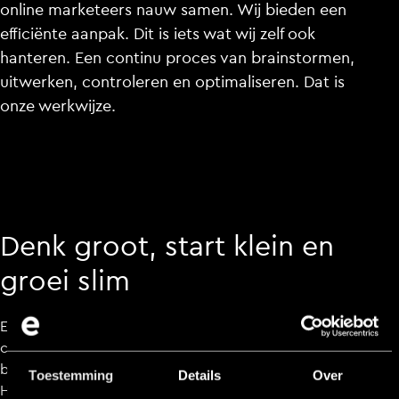
online marketeers nauw samen. Wij bieden een
efficiënte aanpak. Dit is iets wat wij zelf ook
hanteren. Een continu proces van brainstormen,
uitwerken, controleren en optimaliseren. Dat is
onze werkwijze.
Denk groot, start klein en
groei slim
Een idee ligt aan de oorsprong van succes. Een idee
creëer je. Een idee ontstaat niet plotseling. Wij starten
bij elke opdrachtgever met een brainstormsessie.
Toestemming
Details
Over
Hierbij zijn de professionals aanwezig van Every Day. Na