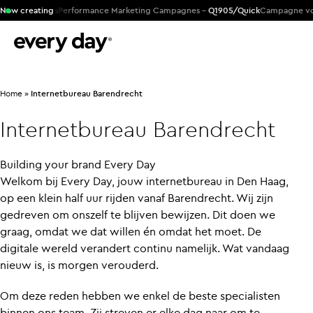
M Products
Now creating
Performance Marketing Campagnes -
Q1905/Quick
Campagne voor g
Home
»
Internetbureau Barendrecht
Internetbureau
Barendrecht
Building your brand Every Day
Welkom bij Every Day, jouw internetbureau in Den Haag,
op een klein half uur rijden vanaf Barendrecht. Wij zijn
gedreven om onszelf te blijven bewijzen. Dit doen we
graag, omdat we dat willen én omdat het moet. De
digitale wereld verandert continu namelijk. Wat vandaag
nieuw is, is morgen verouderd.
Om deze reden hebben we enkel de beste specialisten
binnen ons team. Zij streven er elke dag naar om te