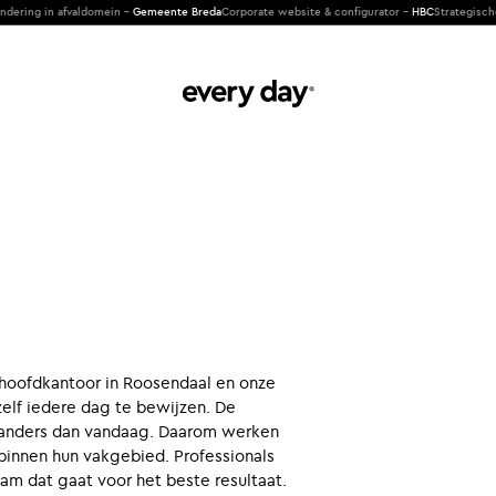
ing in afvaldomein -
Gemeente Breda
Corporate website & configurator -
HBC
Strategische cl
ns hoofdkantoor in Roosendaal en onze
elf iedere dag te bewijzen. De
r anders dan vandaag. Daarom werken
binnen hun vakgebied. Professionals
m dat gaat voor het beste resultaat.