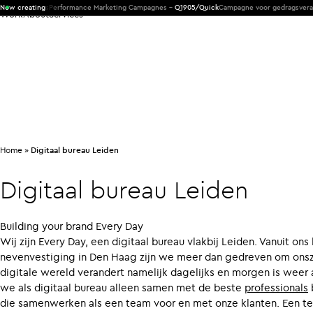
 Products
Now creating
Performance Marketing Campagnes -
Q1905/Quick
Campagne voor gedragsverander
Work
About
Services
Home
»
Digitaal bureau Leiden
Digitaal
bureau
Leiden
Building your brand Every Day
Wij zijn Every Day, een digitaal bureau vlakbij Leiden. Vanuit o
nevenvestiging in Den Haag zijn we meer dan gedreven om onsz
digitale wereld verandert namelijk dagelijks en morgen is wee
we als digitaal bureau alleen samen met de beste
professionals
die samenwerken als een team voor en met onze klanten. Een tea