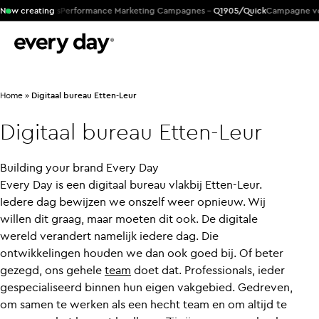
M Products
Now creating
Performance Marketing Campagnes -
Q1905/Quick
Campagne voor 
Home
»
Digitaal bureau Etten-Leur
Digitaal
bureau
Etten-Leur
Building your brand Every Day
Every Day is een digitaal bureau vlakbij Etten-Leur.
Iedere dag bewijzen we onszelf weer opnieuw. Wij
willen dit graag, maar moeten dit ook. De digitale
wereld verandert namelijk iedere dag. Die
ontwikkelingen houden we dan ook goed bij. Of beter
gezegd, ons gehele
team
doet dat. Professionals, ieder
gespecialiseerd binnen hun eigen vakgebied. Gedreven,
om samen te werken als een hecht team en om altijd te