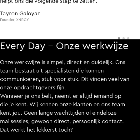
helpt
veel
helpt
beter
ons
ons
die
die
aan
volgende
volgende
op
hoe
mensen
stap
stap
te
te
zetten.
vandaag
zetten.
denken
en
CMO
CMO
,
,
Q1905
Q1905
handelen.
Tayron Galoyan
Tayron Galoyan
Krista van Zeijl
Founder
Founder
,
,
XNRGY
XNRGY
Communicatie adviseur
,
Gemeente Zoetermeer
Every Day – Onze werkwijze
Onze werkwijze is simpel, direct en duidelijk. Ons
team bestaat uit specialisten die kunnen
communiceren, stuk voor stuk. Dit vinden veel van
onze opdrachtgevers fijn.
Wanneer je ons belt, neemt er altijd iemand op
die je kent. Wij kennen onze klanten en ons team
kent jou. Geen lange wachttijden of eindeloze
mailsessies, gewoon direct, persoonlijk contact.
Dat werkt het lekkerst toch?