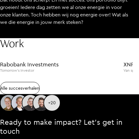
groeien! Iedere dag zetten we al onze energie in voor
onze klanten. Toch hebben wij nog energie over! Wat als
we die energie in jouw merk steken?
Work
WEBSITES
ZAKELIJKE DIENSTVERLENING
WEBSITES
Rabobank Investments
XNRG
Tomorrow’s Investor
Van sport
Alle succesverhalen
Alle succesverhalen
+20
Ready to make impact? Let’s get in
touch