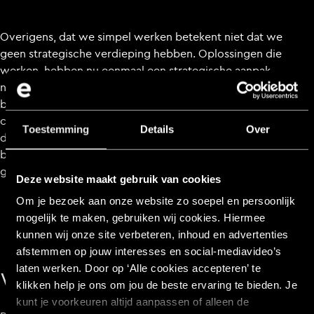
Overigens, dat we simpel werken betekent niet dat we
geen strategische verdieping hebben. Oplossingen die
werken, hebben nu eenmaal een strategische aanpak
nodig. We blijven alleen wel weg van de stategische bla-
bla. Zit daar iemand nog op te wachten? Een goed
concept past op een bierviltje. Dat vinden wij. Vind jij
Toestemming
Details
Over
dat ook en wil je graag aan de slag met een digitaal
bureau vlakbij Etten-Leur? Neem
contact
met ons op, we
gaan graag met je in gesprek!
Deze website maakt gebruik van cookies
Om je bezoek aan onze website zo soepel en persoonlijk
mogelijk te maken, gebruiken wij cookies. Hiermee
kunnen wij onze site verbeteren, inhoud en advertenties
afstemmen op jouw interesses en social‑mediavideo’s
laten werken. Door op ‘Alle cookies accepteren’ te
Wij focussen op resultaat
klikken help je ons om jou de beste ervaring te bieden. Je
kunt je voorkeuren altijd aanpassen of alleen de