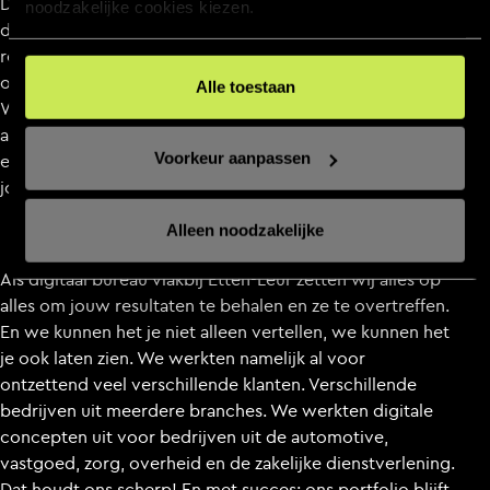
Daar draait het tenslotte om. Jij maakt een investering en
noodzakelijke cookies kiezen.
daar wil je resultaat voor terug. Logisch. Daarom is jouw
resultaat vanaf het moment dat we met je gaan werken
ons doel.
Alle toestaan
Wat we ook maken voor je, van een online platform tot
aan een webshop, van een merkpositionering tot aan
Voorkeur aanpassen
een communicatiecampagne, wij zorgen ervoor dat we
jouw resultaat behalen. En meer!
Alleen noodzakelijke
Als digitaal bureau vlakbij Etten-Leur zetten wij alles op
alles om jouw resultaten te behalen en ze te overtreffen.
En we kunnen het je niet alleen vertellen, we kunnen het
je ook laten zien. We werkten namelijk al voor
ontzettend veel verschillende klanten. Verschillende
bedrijven uit meerdere branches. We werkten digitale
concepten uit voor bedrijven uit de automotive,
vastgoed, zorg, overheid en de zakelijke dienstverlening.
Dat houdt ons scherp! En met succes: ons portfolio blijft