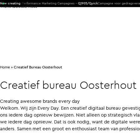
Products
Now creating
Performance Marketing Campagnes -
Q1905/Quick
Campagne voor gedragsveranderi
Work
About
Services
Home
»
Creatief Bureau Oosterhout
Creatief
bureau
Oosterhout
Creating awesome brands every day
Welkom. Wij zijn Every Day. Een creatief digitaal bureau gevesti
ons iedere dag opnieuw bewijzen. Niet alleen op strategisch vlak
we iedere dag opnieuw. Dat is ook nodig, want de digitale wereld
anders. Samen met een groot en enthousiast team van profession