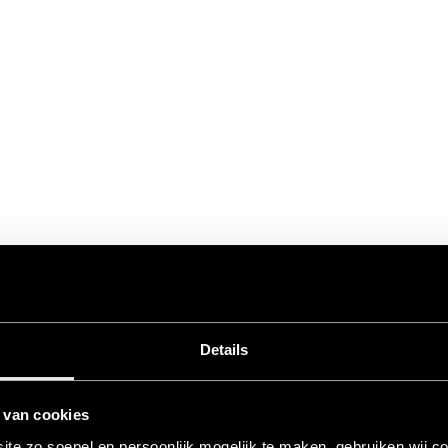
Details
 van cookies
te zo soepel en persoonlijk mogelijk te maken, gebruiken wij c