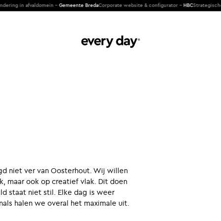
ng in afvaldomein -
Gemeente Breda
Corporate website & configurator -
HBC
Strategische cli
gd niet ver van Oosterhout. Wij willen
, maar ook op creatief vlak. Dit doen
 staat niet stil. Elke dag is weer
als halen we overal het maximale uit.