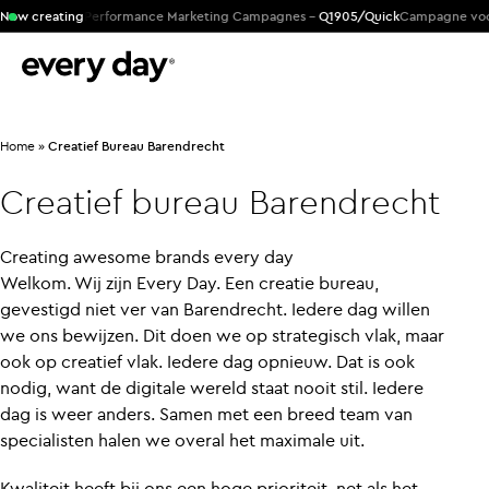
 Products
Now creating
Performance Marketing Campagnes -
Q1905/Quick
Campagne voor ge
Home
»
Creatief Bureau Barendrecht
Creatief
bureau
Barendrecht
Creating awesome brands every day
Welkom. Wij zijn Every Day. Een creatie bureau,
gevestigd niet ver van Barendrecht. Iedere dag willen
we ons bewijzen. Dit doen we op strategisch vlak, maar
ook op creatief vlak. Iedere dag opnieuw. Dat is ook
nodig, want de digitale wereld staat nooit stil. Iedere
dag is weer anders. Samen met een breed team van
specialisten halen we overal het maximale uit.
Kwaliteit heeft bij ons een hoge prioriteit, net als het