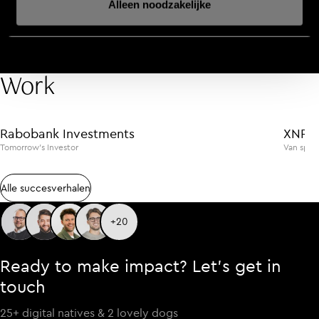
Alleen noodzakelijke
Work
WEBSITES
ZAKELIJKE DIENSTVERLENING
WEBSITES
Rabobank Investments
XNRG
Tomorrow’s Investor
Van sport
Alle succesverhalen
Alle succesverhalen
+20
Ready to make impact? Let’s get in
touch
25+ digital natives & 2 lovely dogs