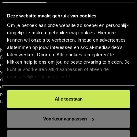
Deze website maakt gebruik van cookies
Om je bezoek aan onze website zo soepel en persoonlijk
mogelijk te maken, gebruiken wij cookies. Hiermee
kunnen wij onze site verbeteren, inhoud en advertenties
afstemmen op jouw interesses en social‑mediavideo’s
Na die sessie zal er genoeg informatie zijn om een uniek
laten werken. Door op ‘Alle cookies accepteren’ te
fundament te realiseren. Daarna volgen de vragen die er
klikken help je ons om jou de beste ervaring te bieden. Je
echt toe doen, zoals waar ligt het succes? En hoe gaan
kunt je voorkeuren altijd aanpassen of alleen de
we dit succes vergroten? Waar liggen er nog kansen? In
noodzakelijke cookies kiezen.
de loop van het traject gaan we meteen aan de slag met
de resultaten om deze vragen te beantwoorden en te
realiseren. Denk groot, start klein en groei slim. Every
Alle toestaan
Day.
Voorkeur aanpassen