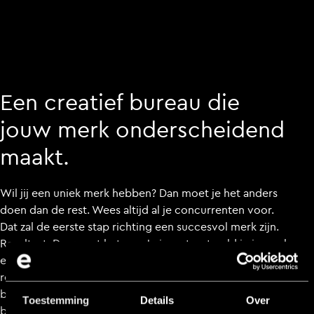
Een creatief bureau die
jouw merk onderscheidend
maakt.
Wil jij een uniek merk hebben? Dan moet je het anders
doen dan de rest. Wees altijd al je concurrenten voor.
Dat zal de eerste stap richting een succesvol merk zijn.
Resultaat. Daar gaat het om. Je investeert geld in je merk
en je wil hier resultaat voor terug zien. Dat is dan ook de
reden waarom we tijdens de intake een creatieve
brainstormsessie doen, om al jouw ambities in kaart te
Toestemming
Details
Over
brengen. Want, creatieve ideeën vormen de basis.