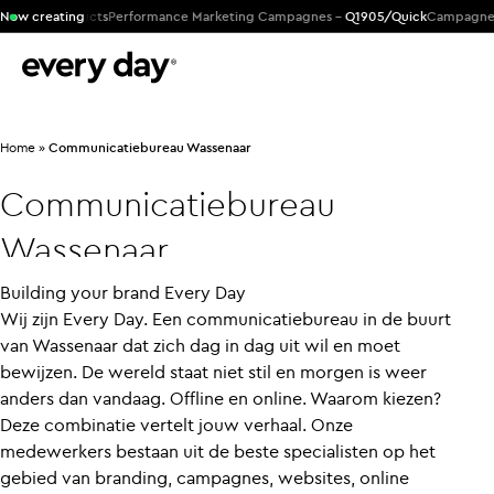
ACM Products
Now creating
Performance Marketing Campagnes -
Q1905/Quick
Campagne voo
Home
»
Communicatiebureau Wassenaar
Communicatiebureau
Wassenaar
Building your brand Every Day
Wij zijn Every Day. Een communicatiebureau in de buurt
van Wassenaar dat zich dag in dag uit wil en moet
bewijzen. De wereld staat niet stil en morgen is weer
anders dan vandaag. Offline en online. Waarom kiezen?
Deze combinatie vertelt jouw verhaal. Onze
medewerkers bestaan uit de beste specialisten op het
gebied van branding, campagnes, websites, online