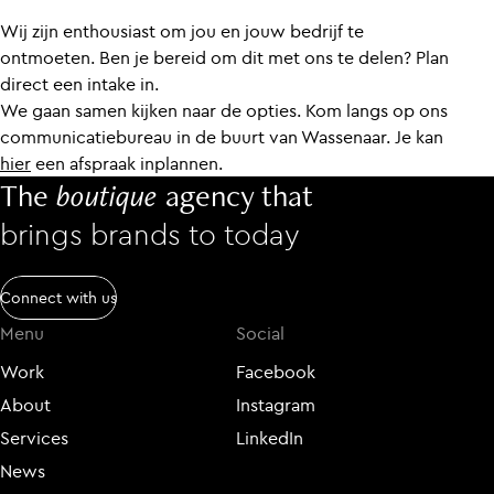
Wij zijn enthousiast om jou en jouw bedrijf te
ontmoeten. Ben je bereid om dit met ons te delen? Plan
direct een intake in.
We gaan samen kijken naar de opties. Kom langs op ons
communicatiebureau in de buurt van Wassenaar. Je kan
hier
een afspraak inplannen.
The
boutique
agency that
brings brands to today
Connect with us
Menu
Social
Work
Facebook
About
Instagram
Services
LinkedIn
News