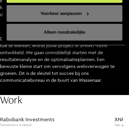
kansen, hoe vergroten we deze kansen, waar ligt de
focus, hoe bereiken we succes, wat zijn de
Voorkeur aanpassen
doelstellingen etc.
Alleen noodzakelijke
Denk groot, maar start klein. Om vlug naar een lancering
toe te werken, wordt jouw project in SPRINT-vorm
ontwikkeld. We gaan onmiddellijk starten met de
resultatenanalyse en de optimalisatieplannen. Een
bewuste kleine start om vervolgens weloverwogen te
groeien. Dit is de sleutel tot succes bij ons
communicatiebureau in de buurt van Wassenaar.
Work
WEBSITES
ZAKELIJKE DIENSTVERLENING
WEBSITES
Rabobank Investments
XNRG
Tomorrow’s Investor
Van sport