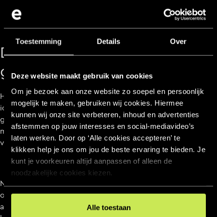
Toestemming
Details
Over
Denk groot, start klein en
groei slim
Deze website maakt gebruik van cookies
Om je bezoek aan onze website zo soepel en persoonlijk
Het hebben van succes start met het hebben van een
mogelijk te maken, gebruiken wij cookies. Hiermee
idee. Een idee ontstaat niet zomaar, het moet worden
kunnen wij onze site verbeteren, inhoud en advertenties
gecreëerd. Om deze reden beginnen we te allen tijde
afstemmen op jouw interesses en social‑mediavideo’s
met een creatieve brainstormsessie met de professionals
laten werken. Door op ‘Alle cookies accepteren’ te
van Every Day.
klikken help je ons om jou de beste ervaring te bieden. Je
kunt je voorkeuren altijd aanpassen of alleen de
noodzakelijke cookies kiezen.
Na afronding van deze brainstormsessie zijn we gereed
om een strategische basis te creëren. Hierna hebben we
antwoord op o.a. de volgende vragen: waar liggen
Alle toestaan