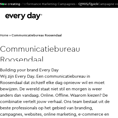
M Products
Now creating
Performance Marketing Campagnes -
Q1905/Quick
Campagne voor g
Home
»
Communicatiebureau Roosendaal
Communicatiebureau
Roosendaal
Building your brand Every Day
Wij zijn Every Day. Een communicatiebureau in
Roosendaal dat zichzelf elke dag opnieuw wil en moet
bewijzen. De wereld staat niet stil en morgen is weer
anders dan vandaag. Online. Offline. Waarom kiezen? De
combinatie vertelt jouw verhaal. Ons team bestaat uit de
beste professionals op het gebied van branding,
campagnes, websites, online marketing, e-commerce en