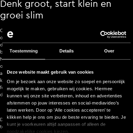
Denk groot, start klein en
groei slim
Om succes te creëren heb je een idee nodig. Een idee
ontstaat niet plotseling, maar wordt gecreëerd. Om
deze reden beginnen we te allen tijde met een creatieve
Toestemming
Details
Over
brainstormsessie met de vakkundigen van Every Day.
Na afronding van deze brainstormsessie zijn we gereed
om een strategische basis te creëren. Hierna hebben we
Deze website maakt gebruik van cookies
antwoord op o.a. de volgende vragen: waar liggen
kansen, hoe vergroten we deze klanten, waar ligt de
Om je bezoek aan onze website zo soepel en persoonlijk
focus, hoe bereiken we succes, wat zijn de
mogelijk te maken, gebruiken wij cookies. Hiermee
doelstellingen etc.
kunnen wij onze site verbeteren, inhoud en advertenties
afstemmen op jouw interesses en social‑mediavideo’s
laten werken. Door op ‘Alle cookies accepteren’ te
klikken help je ons om jou de beste ervaring te bieden. Je
Denk groot, maar start klein. Om vlug naar een lancering
kunt je voorkeuren altijd aanpassen of alleen de
toe te werken, wordt jouw project in SPRINT-vorm
noodzakelijke cookies kiezen.