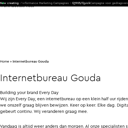
M Products
Now creating
Performance Marketing Campagnes -
Q1905/Quick
Campagne voor gedragsverander
Work
About
Services
Home
»
Internetbureau Gouda
Internetbureau
Gouda
Building your brand Every Day
Wij zijn Every Day, een internetbureau op een klein half uur rijde
we onszelf graag blijven bewijzen. Keer op keer. Elke dag. Digita
gebeurt continu. Wij veranderen graag mee.
Vandaag is altijd weer anders dan morgen. Al onze specialisten s