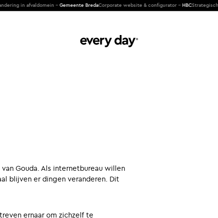
ing in afvaldomein -
Gemeente Breda
Corporate website & configurator -
HBC
Strategische cl
n van Gouda. Als internetbureau willen
al blijven er dingen veranderen. Dit
treven ernaar om zichzelf te