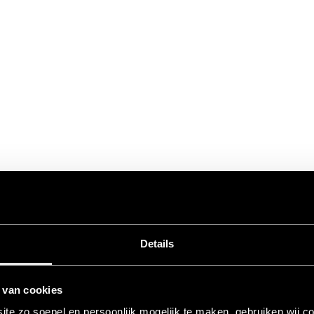
Details
 van cookies
te zo soepel en persoonlijk mogelijk te maken, gebruiken wij c