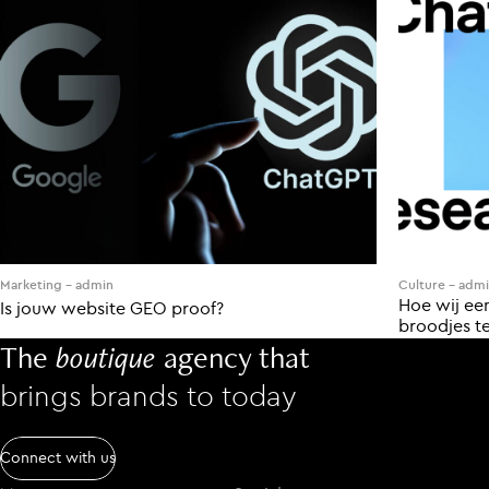
Marketing
-
admin
Culture
-
admi
Hoe wij ee
Is jouw website GEO proof?
broodjes te
The
boutique
agency that
brings brands to today
Connect with us