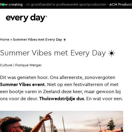
r internationale groothandel in professionele sportproducten -
Now creating
ACM Products
Home
»
Summer Vibes met Every Day ☀️
Summer Vibes met Every Day ☀️
Culture |
Fiorique Werger
Dit was genieten hoor. Ons allereerste, zonovergoten
Summer Vibes event
. Niet op een festivalterrein of met
een bootje varen in Zeeland deze keer, maar gewoon bij
ons voor de deur.
Thuiswedstrijdje dus
. En wat voor een.