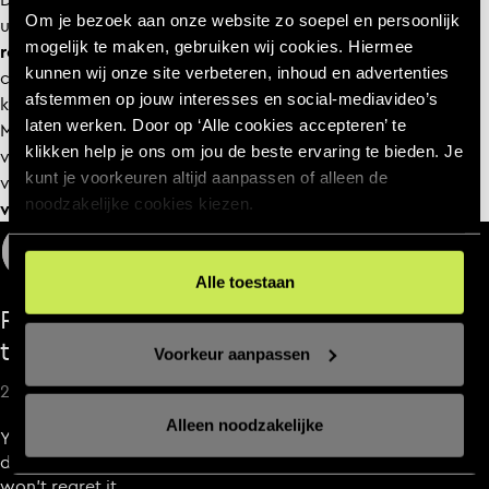
Om je bezoek aan onze website zo soepel en persoonlijk
uurtjes. Verschillende DJ’s, een
onuitputtelijke
mogelijk te maken, gebruiken wij cookies. Hiermee
rookmachine
en flink wat dansjes maakte het plaatje
kunnen wij onze site verbeteren, inhoud en advertenties
compleet. Heel tof om dit zo met iedereen te mogen en
afstemmen op jouw interesses en social‑mediavideo’s
kunnen delen.
Every Day zijn we niet alleen
, maar samen.
laten werken. Door op ‘Alle cookies accepteren’ te
Met vrienden, familie, opdrachtgevers en team. Dank
klikken help je ons om jou de beste ervaring te bieden. Je
voor iedereen die er was. Wij genieten nog even na. En
kunt je voorkeuren altijd aanpassen of alleen de
voor iedereen die het heeft gemist:
dit wordt zeker
noodzakelijke cookies kiezen.
vervolgd
, op naar de volgende editie!
+20
Alle toestaan
Ready to make impact? Let’s get in
touch
Voorkeur aanpassen
25+ digital natives & 2 lovely dogs
Alleen noodzakelijke
You want to grow with us? Please inspire us with your
dreams and ambitions! Work with us Every Day. You
won’t regret it.