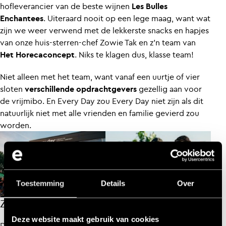
hofleverancier van de beste wijnen
Les Bulles
Enchantees
. Uiteraard nooit op een lege maag, want wat
zijn we weer verwend met de lekkerste snacks en hapjes
van onze huis-sterren-chef Zowie Tak en z’n team van
Het Horecaconcept
. Niks te klagen dus, klasse team!
Niet alleen met het team, want vanaf een uurtje of vier
sloten
verschillende opdrachtgevers
gezellig aan voor
de vrijmibo. En Every Day zou Every Day niet zijn als dit
natuurlijk niet met alle vrienden en familie gevierd zou
worden.
Toestemming
Details
Over
Zien we jou ook bij de volgende editie?
Deze website maakt gebruik van cookies
De borrel liep over in een groot feest tot in de late