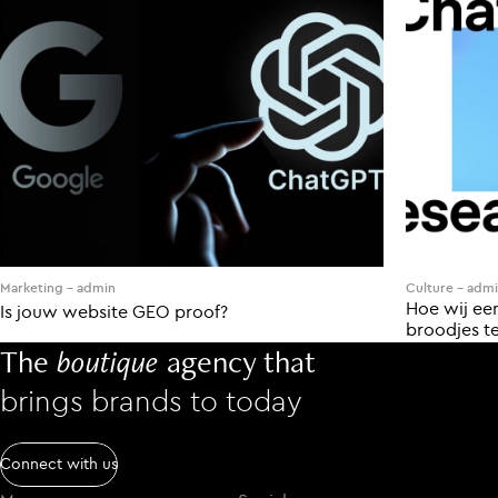
Marketing
-
admin
Culture
-
admi
Hoe wij ee
Is jouw website GEO proof?
broodjes te
The
boutique
agency that
brings brands to today
Connect with us