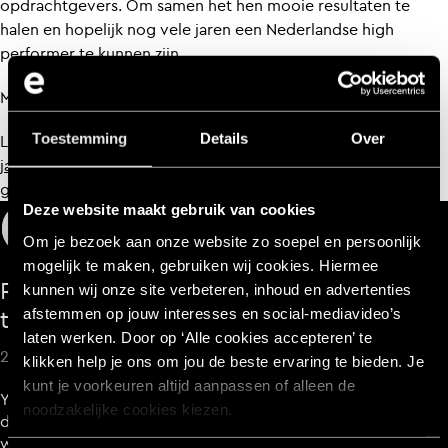
opdrachtgevers. Om samen het hen mooie resultaten te
halen en hopelijk nog vele jaren een Nederlandse high
performer te kunnen zijn.
Meer weten over het kengetallenonderzoek?
Toestemming
Details
Over
Lees:
https://dutchdigitalagencies.com/dda-publiceert-
jaarlijkse-kengetallenonderzoek-bureaus-verwachten-
groei-in-2024/
Deze website maakt gebruik van cookies
+20
Om je bezoek aan onze website zo soepel en persoonlijk
mogelijk te maken, gebruiken wij cookies. Hiermee
Ready to make impact? Let’s get in
kunnen wij onze site verbeteren, inhoud en advertenties
touch
afstemmen op jouw interesses en social‑mediavideo’s
laten werken. Door op ‘Alle cookies accepteren’ te
25+ digital natives & 2 lovely dogs
klikken help je ons om jou de beste ervaring te bieden. Je
kunt je voorkeuren altijd aanpassen of alleen de
You want to grow with us? Please inspire us with your
noodzakelijke cookies kiezen.
dreams and ambitions! Work with us Every Day. You
won’t regret it.