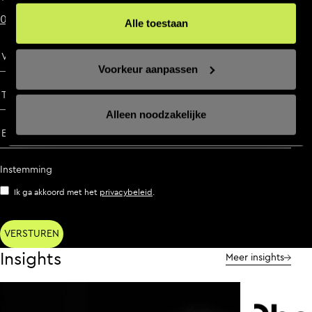
085 021 11 21
Alle toestaan
Voor- en achternaam
Voorkeur aanpassen
Telefoonnummer
Alleen noodzakelijke
E-mailadres
Instemming
Ik ga akkoord met het
privacybeleid
.
Insights
Meer insights