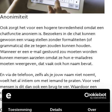
Anonimiteit
Ook zorgt het voor een hogere tevredenheid omdat een
chatfunctie anoniem is. Bezoekers in de chat kunnen
gewoon een vraag stellen zonder formaliteiten (of
grammatica) die ze tegen zouden kunnen houden.
Wanneer er een e-mail gestuurd zou moeten worden
kunnen mensen aarzelen omdat ze hun e-mailadres
moeten weergeven, dat vaak ook hun naam bevat.
En via de telefoon, zelfs als je jouw naam niet noemt,
voelt het al intiem om met iemand te praten. Voor veel
mensen is dit dan ook een brug te ver. Waardoor een
chatfunctie de ideale optie is! Het kanaal biedt voor
gebruikers de mogelijkheid voor anonimiteit.
Conversie
Toestemming
Details
Over