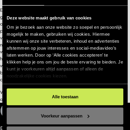
Een belangrijke reden waarom steeds meer bedrijven
gebruik maken van een chatfuntie is omdat het hun kans
Deze website maakt gebruik van cookies
op verkoop aanzienlijk verhoogt. Onderzoek kan deze
Om je bezoek aan onze website zo soepel en persoonlijk
positieve chat-conversie-relatie bevestigen. Als
mogelijk te maken, gebruiken wij cookies. Hiermee
voorbeeld kunnen we een case study met Virgin Airlines
kunnen wij onze site verbeteren, inhoud en advertenties
nemen. Door het gebruik van een chatfunctie op de
afstemmen op jouw interesses en social‑mediavideo’s
website was de conversie 3,5 keer hogere dan wanneer
laten werken. Door op ‘Alle cookies accepteren’ te
het bedrijf werd gemaild. Ook interessant in deze case
klikken help je ons om jou de beste ervaring te bieden. Je
was dat de chatters een 15% hogere gemiddelde
kunt je voorkeuren altijd aanpassen of alleen de
bestelwaarde hadden in vergelijking met degenen die de
noodzakelijke cookies kiezen.
chat niet gebruikten.
Wil jij meer weten over een chatfunctie? Neem
contact
Alle toestaan
op met onze professionals.
+20
Voorkeur aanpassen
Ready to make impact? Let’s get in