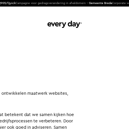
Quick
Campagne voor gedragsverandering in afvaldomein -
Gemeente Breda
Corporate website
We ontwikkelen maatwerk websites,
Dat betekent dat we samen kijken hoe
rijfsprocessen te verbeteren. Door
ier ook goed in adviseren. Samen