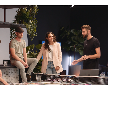
stratie,
processen, PIM
s, leveranciers,