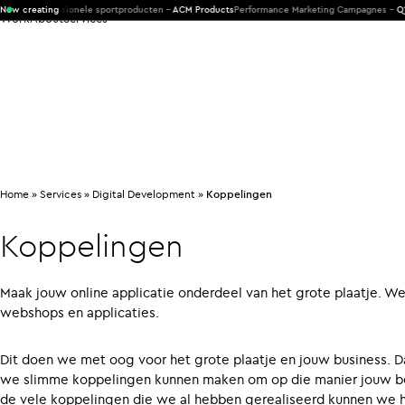
in professionele sportproducten -
Now creating
ACM Products
Performance Marketing Campagnes -
Q1905/
Work
About
Services
Home
»
Services
»
Digital Development
»
Koppelingen
Koppelingen
Maak jouw online applicatie onderdeel van het grote plaatje. 
webshops en applicaties.
Dit doen we met oog voor het grote plaatje en jouw business. 
we slimme koppelingen kunnen maken om op die manier jouw bed
de vele koppelingen die we al hebben gerealiseerd kunnen we h