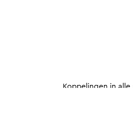
Koppelingen
in
alle
Waar moet je bij koppelingen aan 
Over het algemeen kun je den
boekhouding, voorraad, bezo
(product information system), 