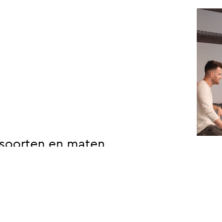
soorten
en
maten
denken? Dat zijn er nogal wat.
ken aan koppelingen in de volgende categorieën: admini
rging, CRM (customer relationship management), betaal
ERP (enterprise resource planning), social media, review